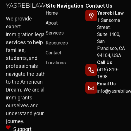
Site Navigation
Contact Us
Home
Yasrebi Law
We provide
1 Sansome
About
expert
Street,
Services
immigration legal
Suite 1400,
San
services to help
Resources
Francisco, CA
families,
Contact
94104, USA
students, and
Call Us
Locations
professionals
(415) 819-
navigate the path
1898
to the American
Email Us
Dream. We are all
info@yasrebila
immigrants
ourselves and
understand your
journey.
Support